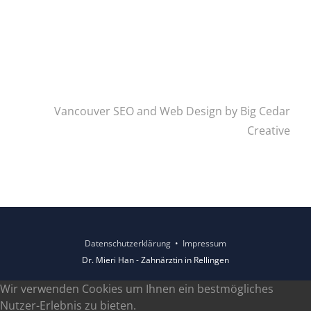
Vancouver SEO and Web Design
by Big Cedar
Creative
Datenschutzerklärung
•
Impressum
Dr. Mieri Han - Zahnärztin in Rellingen
Wir verwenden Cookies um Ihnen ein bestmögliches
Nutzer-Erlebnis zu bieten.