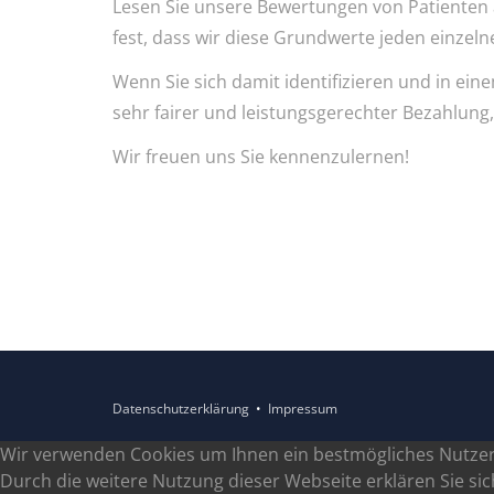
Lesen Sie unsere Bewertungen von Patienten 
fest, dass wir diese Grundwerte jeden einzeln
Wenn Sie sich damit identifizieren und in ein
sehr fairer und leistungsgerechter Bezahlung,
Wir freuen uns Sie kennenzulernen!
Datenschutzerklärung
•
Impressum
Wir verwenden Cookies um Ihnen ein bestmögliches Nutzer-
Durch die weitere Nutzung dieser Webseite erklären Sie si