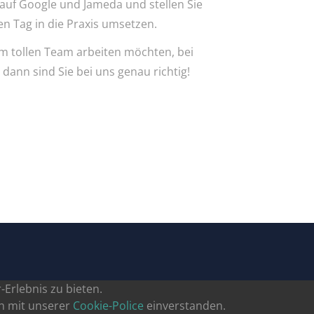
auf Google und Jameda und stellen Sie
en Tag in die Praxis umsetzen.
em tollen Team arbeiten möchten, bei
 dann sind Sie bei uns genau richtig!
Erlebnis zu bieten.
ch mit unserer
Cookie-Police
einverstanden.